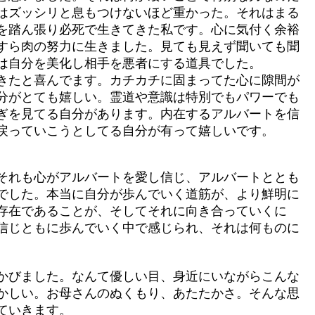
はズッシリと息もつけないほど重かった。それはまる
を踏ん張り必死で生きてきた私です。心に気付く余裕
すら肉の努力に生きました。見ても見えず聞いても聞
は自分を美化し相手を悪者にする道具でした。
きたと喜んでます。カチカチに固まってた心に隙間が
分がとても嬉しい。霊道や意識は特別でもパワーでも
ぎを見てる自分があります。内在するアルバートを信
戻っていこうとしてる自分が有って嬉しいです。
それも心がアルバートを愛し信じ、アルバートととも
でした。本当に自分が歩んでいく道筋が、より鮮明に
存在であることが、そしてそれに向き合っていくに
信じともに歩んでいく中で感じられ、それは何ものに
かびました。なんて優しい目、身近にいながらこんな
かしい。お母さんのぬくもり、あたたかさ。そんな思
ていきます。