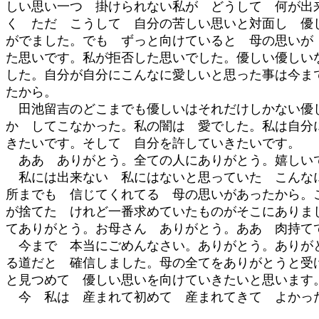
しい思い一つ 掛けられない私が どうして 何が出
く ただ こうして 自分の苦しい思いと対面し 優
がでました。でも ずっと向けていると 母の思いが
た思いです。私が拒否した思いでした。優しい優しい
した。自分が自分にこんなに愛しいと思った事は今ま
たから。
田池留吉のどこまでも優しいはそれだけしかない優し
か してこなかった。私の闇は 愛でした。私は自分
きたいです。そして 自分を許していきたいです。
ああ ありがとう。全ての人にありがとう。嬉しい
私には出来ない 私にはないと思っていた こんなに
所までも 信じてくれてる 母の思いがあったから。
が捨てた けれど一番求めていたものがそこにありま
てありがとう。お母さん ありがとう。ああ 肉持て
今まで 本当にごめんなさい。ありがとう。ありがと
る道だと 確信しました。母の全てをありがとうと受
と見つめて 優しい思いを向けていきたいと思います
今 私は 産まれて初めて 産まれてきて よかった