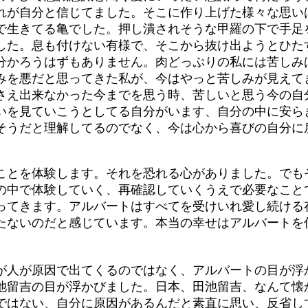
れが自分と信じてました。そこに作り上げた様々な思い
で生きてる亀でした。押し潰されそうな甲羅の下で手足
した。息も付けない有様で、そこから抜け出ようとひた
分かろうはずもありません。肉どっぷりの私には苦しみ
を悪だと思ってきた私が、今はやっと苦しみが見えて
さえ出来なかった今までを思う時、苦しいと思う今の自
いを見ていこうとしてる自分がいます、自分の中に安ら
そうだと理解してるのでなく、今は心から喜びの自分に
とを体験します。それを恐れる心がありました。でも
の中で体験していく、再確認していくうえで必要なこと
ってきます。アルバートはすべてを受けいれ愛し続ける
たないのだと感じています。本当の幸せはアルバートを
人が原因で出てくるのではなく、アルバートの目が浮
池留吉の目が浮かびました。日本、田池留吉、なんて懐
ではない、自分に原因があるんだと素直に思い、反省し