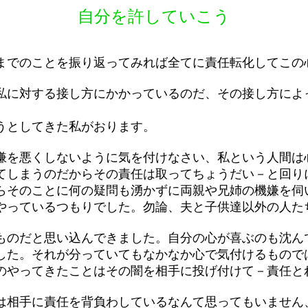
自分を許していこう
でのことを振り返ってみれば全てに責任転化してこの
に対する接し方にかかっているのだ、その接し方によ
うとしてきた私がおります。
を悪くしないように気を付けなさい、私という人間は
てしまうのだからその責任は取ってちょうだい－と回り
らそのことに何の疑問も湧かずに両親や兄姉の機嫌を伺
やっているつもりでした。勿論、夫と子供達以外の人た
のだと思い込んできました。自分の心が喜ぶのも沈ん
した。それが分っていてもなかなか心で気付けるもので
のやってきたことはその闇を相手に投げ付けて－責任と
相手に責任を背負わしているなんて思ってもいません