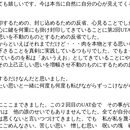
ても嬉しいです。今は本当に自然に自分の心が見えてく
印するための、封じ込めるための反省、心見ることでし
に鍵を何重にも掛け封印してきていることに第2回UT
思いを不動のものとするための反省でした。
らといえばそれまでだけど・・・肉を本物とする思い
さることを真剣に実践しているつもりでした。でもま
っているのを私は「あいうえお」としてきていることに
その上己正しい思いを増幅させ不動のものにするための
するだけなんだと思いました。
い思いと一緒に何度も何度も転びながらずっこけなが
ここまできました。この２回目のUAT会で その事が
れは 他の誰のせいでもありませんでした。全てが自分
は悪くないと言いつづけてきました。でも 私が私を蔑
にごめんなさい。苦しい思い 憎しむ思い 呪いの塊 