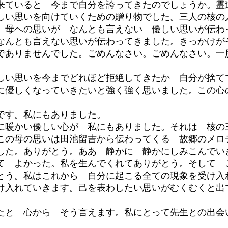
来ていると 今まで自分を誇ってきたのでしょうか。霊
しい思いを向けていくための贈り物でした。三人の核の
 母への思いが なんとも言えない 優しい思いが伝わ
なんとも言えない思いが伝わってきました。きっかけが
でありませんでした。ごめんなさい。ごめんなさい。一
い思いを今までどれほど拒絶してきたか 自分が捨て
に優しくなっていきたいと強く強く思いました。この心
です。私にもありました。
暖かい優しい心が 私にもありました。それは 核の
この母の思いは田池留吉から伝わってくる 故郷のメロ
した。ありがとう。ああ 静かに 静かにしみこんでい
て よかった。私を生んでくれてありがとう。そして 
う。私はこれから 自分に起こる全ての現象を受け入
け入れていきます。己を表わしたい思いがむくむくと出
。
と 心から そう言えます。私にとって先生との出会