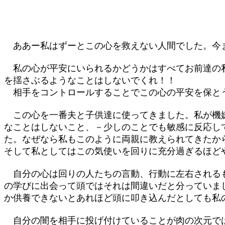
ああー私はずーとこの心を救えない人間でした。今ま
私の心が平安にいられるかどうかはすべてお前達の私
を揺さぶるようなことはしないでくれ！！
相手をコントロールすることでこの心の平安を保と
この心を一番夫と子供達に使ってきました。私が機嫌
なことはしないこと、－少しのことでも敏感に反応し
た。なぜなら私もこのように両親に教えられてきたか
そして私としてはこの気使いを回りに充分過ぎるほど
自分の心は回りの人たちの言動、行動に左右されるも
の学びに出会って頭ではそれは間違いだと分っていま
か供養できないとあれほど頭に叩き込んだとしても私
自分の闇を相手に投げ付けていることが肉の次元では