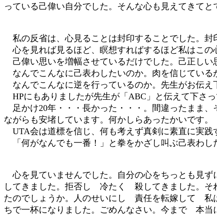
っている己偉い自分でした。そんな心も見えてきてと
私の反省は、心見ることは封印することでした。封
心を見れば見るほど、瞑想すればするほど私はこの心
己偉い思いを増幅させているだけでした。己正しい
なんでこんなに己表わしたいのか。肉を信じているか
なんでこんなに逆を行っているのか。先生がお伝え下
HPにもありましたが先生が「ABC」と伝えて下さ
足かけ20年・・・長かった・・・。間違ったまま、
ながらも安堵しています。何かしらあったかいです。
UTA会は道標を信じ、何も考えず真剣に素直に実践
「何がなんでも一番！」と拳をかざし叫ぶ己表わした
心を見ていませんでした。自分の心をちっとも見ずに
してきました。拒否し 冷たく 殺してきました。そ
たのでしょうか。人のせいにし 責任を転嫁して 私
ちで一杯になりました。ごめんなさい。今まで 本当