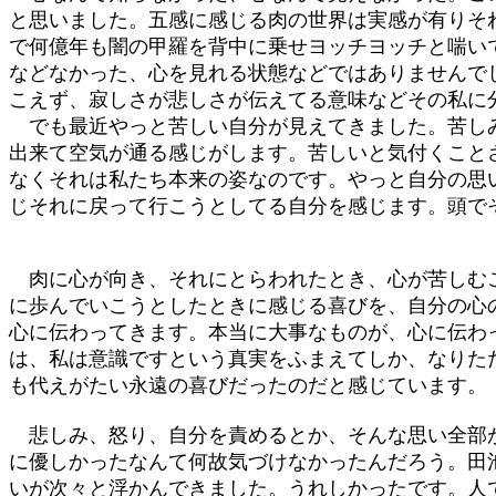
と思いました。五感に感じる肉の世界は実感が有りそ
で何億年も闇の甲羅を背中に乗せヨッチヨッチと喘い
などなかった、心を見れる状態などではありませんで
こえず、寂しさが悲しさが伝えてる意味などその私に
でも最近やっと苦しい自分が見えてきました。苦しみ
出来て空気が通る感じがします。苦しいと気付くこと
なくそれは私たち本来の姿なのです。やっと自分の思
じそれに戻って行こうとしてる自分を感じます。頭で
肉に心が向き、それにとらわれたとき、心が苦しむこ
に歩んでいこうとしたときに感じる喜びを、自分の心
心に伝わってきます。本当に大事なものが、心に伝わ
は、私は意識ですという真実をふまえてしか、なりた
も代えがたい永遠の喜びだったのだと感じています。
悲しみ、怒り、自分を責めるとか、そんな思い全部が
に優しかったなんて何故気づけなかったんだろう。田
いが次々と浮かんできました。うれしかったです。人