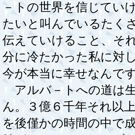
－トの世界を信じてい
たいと叫んでいるたく
伝えていけること、そ
分に冷たかった私に対
今が本当に幸せなんで
アルバ－トへの道は生
ん。３億６千年それ以
を後僅かの時間の中で