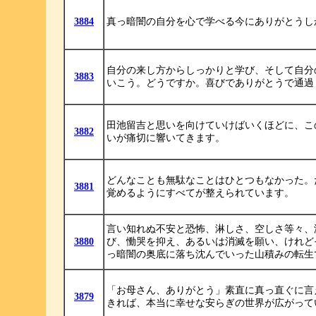
3884
真っ暗闇の自分を心で学べる今にありがとうし
自分の来し方からしっかりと学び、そして自分
3883
いこう。どうですか。喜びでありがとうで通過
田池留吉と思いを向けていけばいくほどに、こ
3882
いが痛切に響いてきます。
どんなことも無駄なことはひとつもなかった。
3881
覚めるようにすべてが整えられています。
言い知れぬ不安と恐怖、淋しさ、空しさ等々、
3880
び、慟哭を抑え、あるいは消滅を願い、けれど
っ暗闇の奥底に落ち沈んでいった山積みの転生
「お母さん、ありがとう」素直に真っ直ぐに言
3879
きれば、本当に幸せな安らぎの世界が広がって