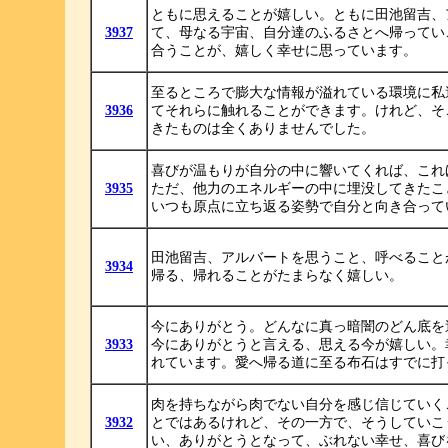
ともに思えることが嬉しい。ともに田池留吉、
3937
て、母なる宇宙、自分達のふるさとへ帰ってい
合うことが、嬉しく幸せに思っています。
至るところで膨大な情報が溢れている環境に私
3936
てそれらに触れることができます。けれど、そ
きたものは全くありませんでした。
喜びが温もりが自分の中に響いてくれば、これ
3935
ただ、他力のエネルギーの中に埋没してきたこ
いつも原点に立ち返る姿勢で自分と向き合って
田池留吉、アルバートを思うこと、呼べること
3934
帰る、帰れることがたまらなく嬉しい。
今にありがとう。どんなに真っ暗闇のどん底を
3933
今にありがとうと言える、思える今が嬉しい。
れています。愛へ帰る道に至る布石はすでに打
肉を持ちながら肉でない自分を感じ信じていく
3932
とではあるけれど、その一方で、そうしていこ
い、ありがとうとなって、ぶれない幸せ、喜び