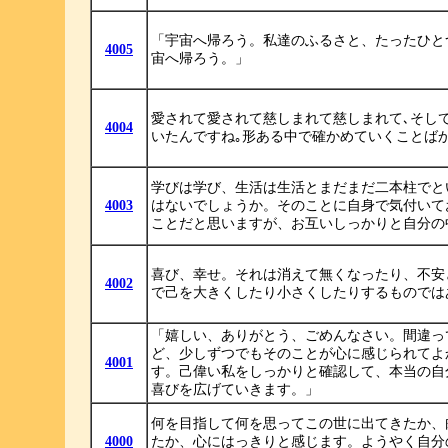
「宇宙へ帰ろう。私達のふるさと、たったひと
4005
宙へ帰ろう。」
愛されて愛されて慈しまれて慈しまれて､そし
4004
いたんですね｡形ある中で確かめていくことば
学びは学び、生活は生活とまだまだ二本柱でと
4003
はないでしょうか。そのことに自身で気付いて
ことだと思いますが、お互いしっかりと自分の
喜び、幸せ。それは消えて無くなったり、不安
4002
で己を大きくしたり小さくしたりするものでは
「嬉しい、ありがとう、ごめんなさい。間違っ
ど、少しずつでもそのことが心に感じられてよ
4001
す。己偉い私をしっかりと確認して、本当の自
喜びを広げていきます。」
何を目指して何を思ってこの世に出てきたか、
4000
たか、心にはっきりと感じます。ようやく自分