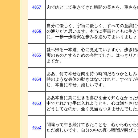
4057
肉で肉として生きてきた時間の長さを、重さを
自分に優しく、宇宙に優しく、すべての意識に
4056
の通りだと思います。本当に宇宙とともに生き
に、一歩一歩着実な歩みを進めてまいりましょ
愛へ帰る一本道、心に見えていますか。歩き始
4055
実のものとするための今世でした。はっきりと
ますか。
ああ、何て幸せな肉を持つ時間だろうかとしみ
4054
時のような身体の動きはないけれど、すべてが
じ、本当に幸せ、嬉しいです。
ああ本当に真に生きる喜びを全く知らなかった
4053
中でどれだけ手に入れようとも、心は満たされ
どうしてなのか、全く見当もつきませんでした
間違って生き続けてきたことを、心から心から
4052
ただ嬉しいです。自分の中の真っ暗闇が叫びま